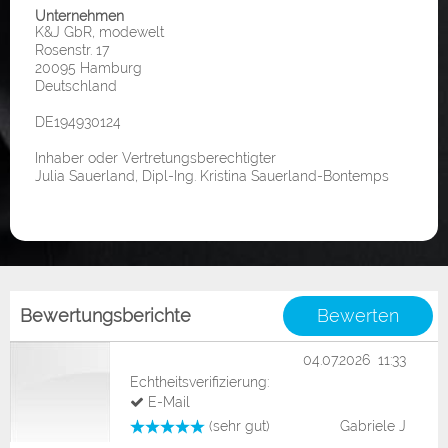
Unternehmen
K&J GbR, modewelt
Rosenstr. 17
20095 Hamburg
Deutschland
DE194930124
Inhaber oder Vertretungsberechtigter
Julia Sauerland, Dipl-Ing. Kristina Sauerland-Bontemps
Bewertungsberichte
Bewerten
04.07.2026 11:33
Echtheitsverifizierung:
E-Mail
(sehr gut)
Gabriele J