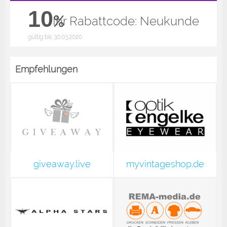
10
%
Ihr Rabattcode: Neukunde
gültig bis 30.03.2020
Empfehlungen
giveaway.live
myvintageshop.de