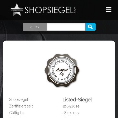
HOME
alles
TOP SHOPS
GUTSCHEINE
SHOPSIEGEL
LOGIN
Listed-Siegel
Shopsiegel:
Zertifiziert seit:
12.05.2014
Gültig bis
28.10.2027