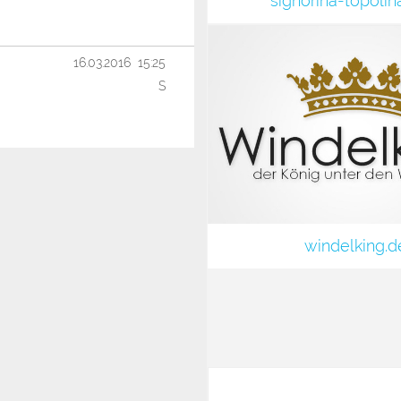
signorina-topoli
16.03.2016 15:25
S
windelking.d