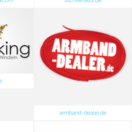
na.com
tuchverliebt.de
e
armband-dealer.de