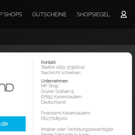
P SHOPS
GUTSCHEINE
SHOPSIEGEL
Kontakt
Telefon 0631-37356022
Nachricht schreiben
Unternehmen
MP Shop
Grüner Graben 9
67655 Kaiserslautern
Deutschland
Finanzamt Kaiserslautern:
DE277085202
.de
Inhaber oder Vertretungsberechtigter
Sergei Gennadevic Isajev