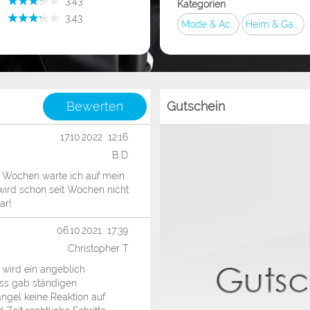
­ 3,43
Kategorien
(ausreichend)
­ 3,43
Mode & Accessoires
Heim & Garten
(ausreichend)
Bewerten
Gutschein
17.10.2022 12:16
B D
 6 Wochen warte ich auf mein
wird schon seit Wochen nicht
ar!
06.10.2021 17:39
Christopher T
 wird ein angeblich
ess gab ständigen
ngel keine Reaktion auf