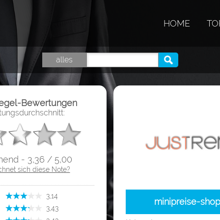
HOME
TO
alles
iegel-Bewertungen
ungsdurchschnitt:
hend - 3,36 / 5,00
chnet sich diese Note?
­ 3,14
minipreise-shop
(ausreichend)
­ 3,43
(ausreichend)