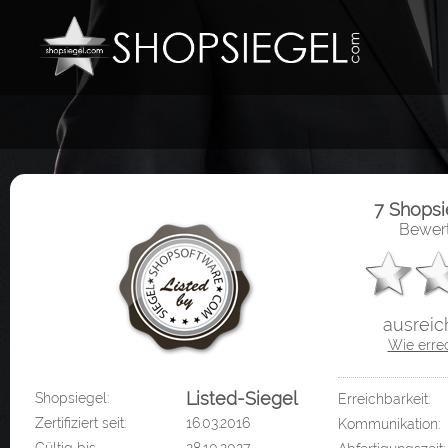
7 Shops
Bewert
ausreic
Wie erre
Listed-Siegel
Shopsiegel:
Erreichbarkeit:
Zertifiziert seit:
16.03.2016
Kommunikation: