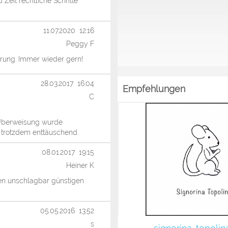
Zeit rechtliche Schritte
11.07.2020 12:16
Peggy F
ferung. Immer wieder gern!
28.03.2017 16:04
Empfehlungen
C
 Überweisung wurde
 trotzdem enttäuschend.
08.01.2017 19:15
Heiner K
 den unschlagbar günstigen
05.05.2016 13:52
s