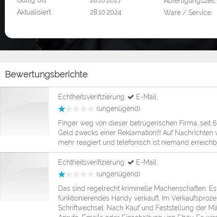
Gültig bis
28.10.2027
Abfertigungszeit:
Aktualisiert
28.10.2024
Ware / Service:
Bewertungsberichte
Echtheitsverifizierung:
E-Mail
(ungenügend)
Finger weg von dieser betrügerischen Firma...seit
Geld zwecks einer Reklamation!!! Auf Nachrichten 
mehr reagiert und telefonisch ist niemand erreichb
Echtheitsverifizierung:
E-Mail
(ungenügend)
Das sind regelrecht kriminelle Machenschaften. Es
funktionierendes Handy verkauft. Im Verkaufsproz
Schriftwechsel. Nach Kauf und Feststellung der Mä