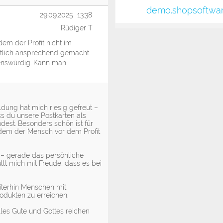
demo.shopsoftwa
29.09.2025 13:38
Rüdiger T
em der Profit nicht im
eistlich ansprechend gemacht.
uenswürdig. Kann man
dung hat mich riesig gefreut –
ss du unsere Postkarten als
dest. Besonders schön ist für
 dem der Mensch vor dem Profit
 – gerade das persönliche
llt mich mit Freude, dass es bei
iterhin Menschen mit
rodukten zu erreichen.
lles Gute und Gottes reichen