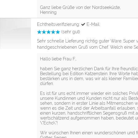
Ganz liebe Grüße von der Nordseeküste,
Henning
Echtheitsverifizierung:
E-Mail
(sehr gut)
Sehr schnelle Lieferung richtig guter Ware. Super 
handgeschriebenen Gruß vom Chef. Welch eine Sel
Hallo liebe Frau F.,
haben Sie ganz herzlichen Dank für Ihre freundl
Bestellung bei Edition Katzenstein. Ihre Worte h
bestärken uns in dem, was wir als kleiner Familie
dürfen.
Es ist für uns echt immer wieder ein solches Privil
unsere Kundinnen und Kunden nicht nur als Beste
sehen, sondern in erster Linie als Mitmenschen
wenn es die Zeit und der Arbeitsanfall erlauben
einen kurzen, handschriftlichen Segensgruß mit 
wertschätzend aufgenommen haben, bedeutet uns 
\"Echo\"!
Wir wünschen Ihnen einen wunderschönen und f
Gottes Segen.