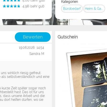
­ 5,00 (sehr gut)
Kategorien
­ 4,98 (sehr gut)
Bürobedarf
Heim & Garten
Bewerten
Gutschein
19.06.2026 14:54
Sandra M
uns wirklich riesig gefreut.
 als selbstverständlich und eine
 kurze Zeit später sogar noch
estellt hast. Das ist für uns
, dass unsere Arbeit und die
u dort helfen dürfen, wo sie