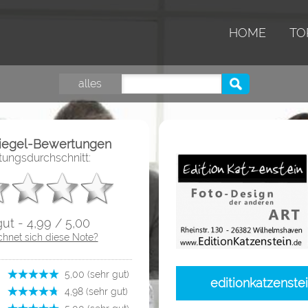
HOME
TO
alles
iegel-Bewertungen
ungsdurchschnitt:
gut - 4,99 / 5,00
chnet sich diese Note?
­ 5,00 (sehr gut)
editionkatzenste
­ 4,98 (sehr gut)