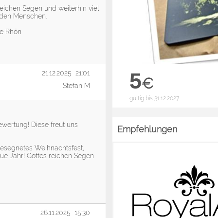
eichen Segen und weiterhin viel
n den Menschen.
ie Rhön
5
21.12.2025 21:01
€
Stefan M
gültig bis 31.12.2027
ewertung! Diese freut uns
Empfehlungen
gesegnetes Weihnachtsfest,
eue Jahr! Gottes reichen Segen
26.11.2025 15:30