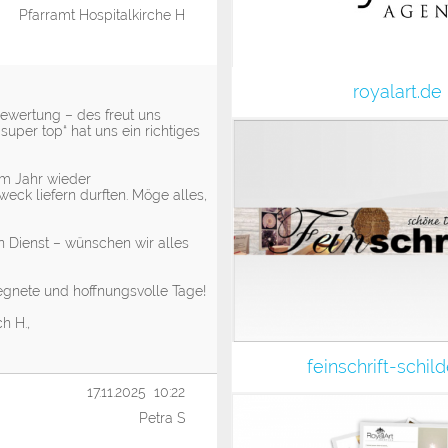
Pfarramt Hospitalkirche H
royalart.de
Bewertung – des freut uns
super top“ hat uns ein richtiges
em Jahr wieder
eck liefern durften. Möge alles,
n Dienst – wünschen wir alles
egnete und hoffnungsvolle Tage!
h H.,
feinschrift-schild
17.11.2025 10:22
Petra S