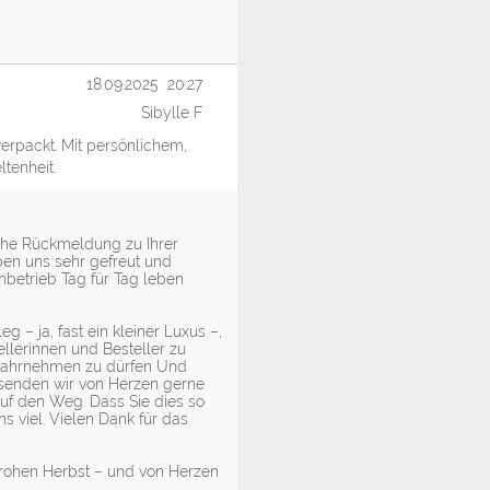
18.09.2025 20:27
Sibylle F
verpackt. Mit persönlichem,
tenheit.
iche Rückmeldung zu Ihrer
aben uns sehr gefreut und
nbetrieb Tag für Tag leben
eg – ja, fast ein kleiner Luxus –,
llerinnen und Besteller zu
 wahrnehmen zu dürfen Und
, senden wir von Herzen gerne
auf den Weg. Dass Sie dies so
viel. Vielen Dank für das
rohen Herbst – und von Herzen