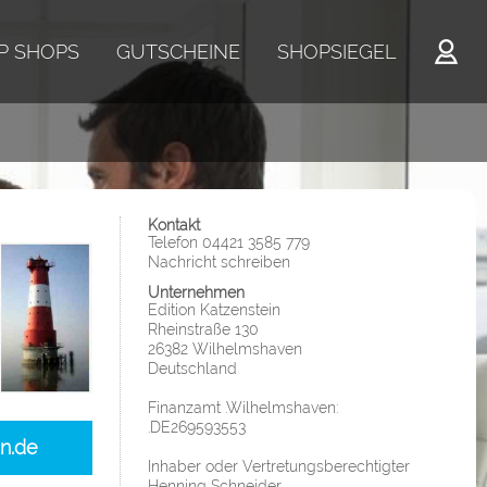
P SHOPS
GUTSCHEINE
SHOPSIEGEL
Kontakt
Telefon 04421 3585 779
Nachricht schreiben
Unternehmen
Edition Katzenstein
Rheinstraße 130
26382 Wilhelmshaven
Deutschland
Finanzamt .Wilhelmshaven:
.DE269593553
in.de
Inhaber oder Vertretungsberechtigter
Henning Schneider