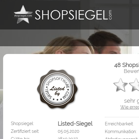
48 Shops
Bewert
sehr 
Wie erre
Listed-Siegel
Shopsiegel:
Erreichbarkeit:
Zertifiziert seit:
05.05.2020
Kommunikation: