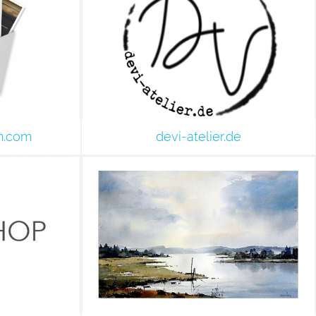
m.com
devi-atelier.de