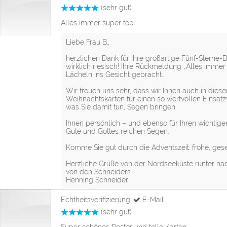
(sehr gut)
Alles immer super top
Liebe Frau B.,
herzlichen Dank für Ihre großartige Fünf-Sterne-
wirklich riesisch! Ihre Rückmeldung „Alles immer 
Lächeln ins Gesicht gebracht..
Wir freuen uns sehr, dass wir Ihnen auch in dies
Weihnachtskarten für einen so wertvollen Einsatzw
was Sie damit tun, Segen bringen.
Ihnen persönlich – und ebenso für Ihren wichtige
Gute und Gottes reichen Segen.
Komme Sie gut durch die Adventszeit: frohe, ges
Herzliche Grüße von der Nordseeküste runter nac
von den Schneiders
Henning Schneider
Echtheitsverifizierung:
E-Mail
(sehr gut)
Super schönes Poster und tolle Karten,