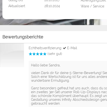
Gültig bis
28.10.2027
Abfertigungszeit:
Aktualisiert
28.10.2024
Ware / Service:
Bewertungsberichte
Echtheitsverifizierung:
E-Mail
(sehr gut)
Hallo liebe Sandra,
vielen Dank dir für deine 5-Sterne-Bewertung! Sie 
Solch eine Wertschätzung ist für uns alles andere
wunderbare Ermutigung.
Ganz besonders gefreut hat uns auch, dass du so
ein zweites 3er-Set unserer Roll-Up-Displays nachb
das schönste Kompliment überhaupt. Es zeigt uns
Gestaltung unseres Infinity Abschiedsdesign gena
gebraucht werden.