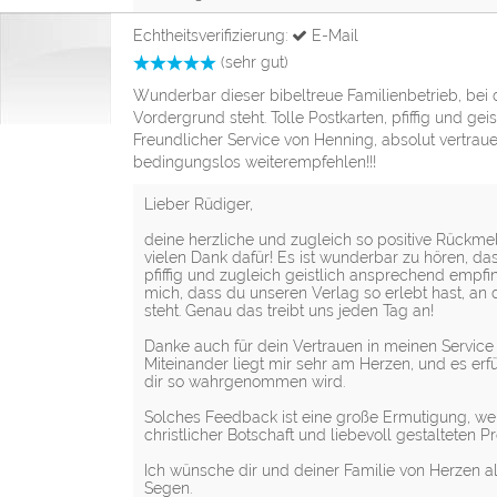
Echtheitsverifizierung:
E-Mail
(sehr gut)
Wunderbar dieser bibeltreue Familienbetrieb, bei d
Vordergrund steht. Tolle Postkarten, pfiffig und g
Freundlicher Service von Henning, absolut vertra
bedingungslos weiterempfehlen!!!
Lieber Rüdiger,
deine herzliche und zugleich so positive Rückmel
vielen Dank dafür! Es ist wunderbar zu hören, da
pfiffig und zugleich geistlich ansprechend empfin
mich, dass du unseren Verlag so erlebt hast, an
steht. Genau das treibt uns jeden Tag an!
Danke auch für dein Vertrauen in meinen Service
Miteinander liegt mir sehr am Herzen, und es erfü
dir so wahrgenommen wird.
Solches Feedback ist eine große Ermutigung, we
christlicher Botschaft und liebevoll gestalteten P
Ich wünsche dir und deiner Familie von Herzen a
Segen.