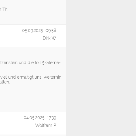
 Th.
05.09.2025 09:58
Dirk W
tzenstein und die toll 5-Sterne-
viel und ermutigt uns, weiterhin
lten.
04.05.2025 17:39
Wolfram P