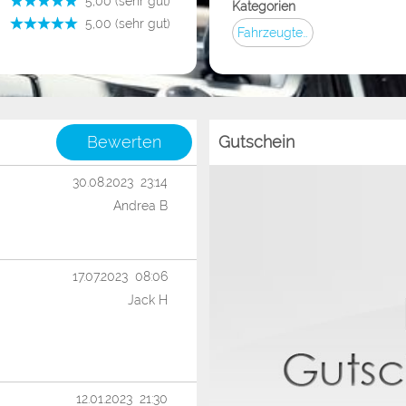
­ 5,00 (sehr gut)
Kategorien
­ 5,00 (sehr gut)
Fahrzeugteile
Bewerten
Gutschein
30.08.2023 23:14
Andrea B
17.07.2023 08:06
Jack H
12.01.2023 21:30