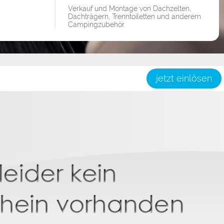
Verkauf und Montage von Dachzelten,
Dachträgern, Trenntoiletten und anderem
Campingzubehör.
jetzt einlösen