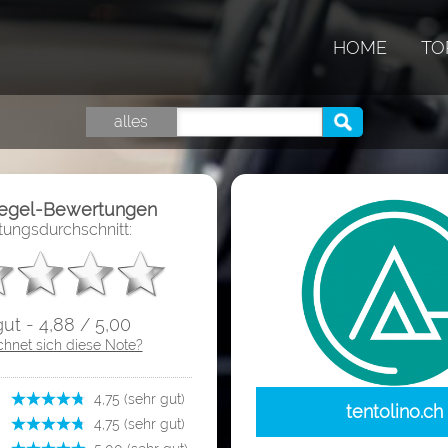
HOME
TO
alles
iegel-Bewertungen
ungsdurchschnitt:
gut - 4,88 / 5,00
chnet sich diese Note?
­ 4,75 (sehr gut)
tentolino.ch
­ 4,75 (sehr gut)