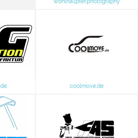
wohlhaupter.photography
.de
coolmove.de