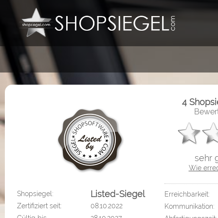
4 Shops
Bewert
sehr 
Wie erre
Listed-Siegel
Shopsiegel:
Erreichbarkeit:
Zertifiziert seit:
08.10.2022
Kommunikation: