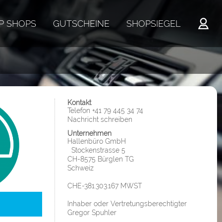
P SHOPS
GUTSCHEINE
SHOPSIEGEL
Kontakt
Telefon +41 79 445 34 74
Nachricht schreiben
Unternehmen
Hallenbüro GmbH
Stockenstrasse 5
CH-8575 Bürglen TG
Schweiz
CHE-381.303.167 MWST
Inhaber oder Vertretungsberechtigter
Gregor Spuhler